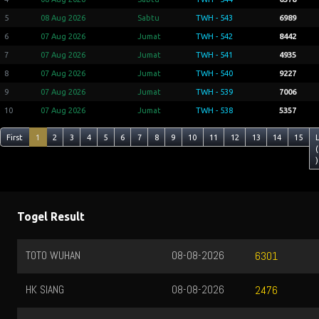
5
08 Aug 2026
Sabtu
TWH - 543
6989
6
07 Aug 2026
Jumat
TWH - 542
8442
7
07 Aug 2026
Jumat
TWH - 541
4935
8
07 Aug 2026
Jumat
TWH - 540
9227
9
07 Aug 2026
Jumat
TWH - 539
7006
10
07 Aug 2026
Jumat
TWH - 538
5357
First
1
2
3
4
5
6
7
8
9
10
11
12
13
14
15
(
)
Togel Result
TOTO WUHAN
08-08-2026
6301
HK SIANG
08-08-2026
2476