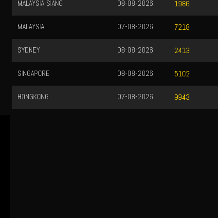
MALAYSIA SIANG
08-08-2026
1986
MALAYSIA
07-08-2026
7218
SYDNEY
08-08-2026
2413
SINGAPORE
08-08-2026
5102
HONGKONG
07-08-2026
9943