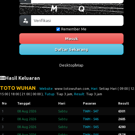
Remember Me
Masuk
Daftar Sekarang
Desktop
Wap
Hasil Keluaran
TOTO WUHAN
Website:
www.totowuhan.com
, Hari:
Setiap Hari ( 09:00 | 12:
15:00 | 18:00 | 21:00 | 00:00 )
, Tutup:
Tiap 3 jam
, Result:
Tiap 3 jam
No
Tanggal
Hari
Pasaran
Result
1
08 Aug 2026
Sabtu
TWH - 547
6301
2
08 Aug 2026
Sabtu
TWH - 546
2605
3
08 Aug 2026
Sabtu
TWH - 545
4280
4
08 Aug 2026
Sabtu
TWH - 544
0578