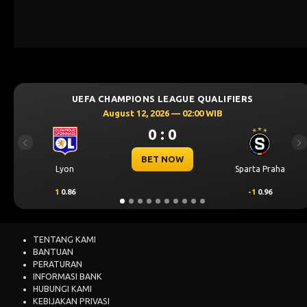
UEFA CHAMPIONS LEAGUE QUALIFIERS
August 12, 2026 — 02:00 WIB
0 : 0
Previous
Ne
BET NOW
Lyon
Sparta Praha
1
0.86
-1
0.96
TENTANG KAMI
BANTUAN
PERATURAN
INFORMASI BANK
HUBUNGI KAMI
KEBIJAKAN PRIVASI