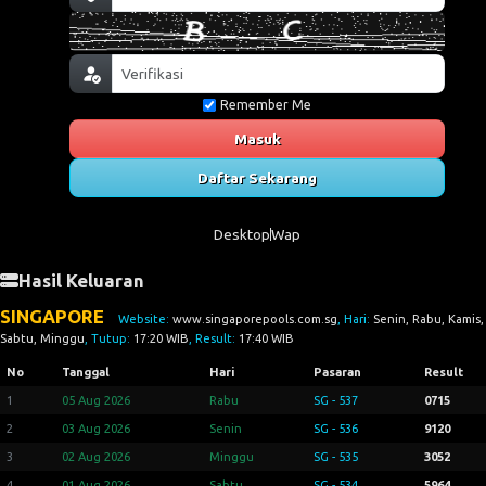
Remember Me
Masuk
Daftar Sekarang
Desktop
Wap
Hasil Keluaran
SINGAPORE
Website:
www.singaporepools.com.sg
, Hari:
Senin, Rabu, Kamis,
Sabtu, Minggu
, Tutup:
17:20 WIB
, Result:
17:40 WIB
No
Tanggal
Hari
Pasaran
Result
1
05 Aug 2026
Rabu
SG - 537
0715
2
03 Aug 2026
Senin
SG - 536
9120
3
02 Aug 2026
Minggu
SG - 535
3052
4
01 Aug 2026
Sabtu
SG - 534
5964