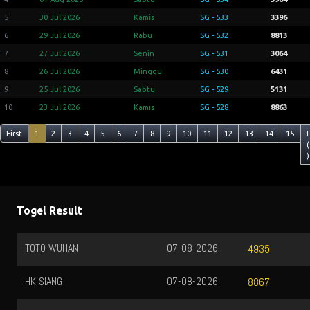
5
30 Jul 2026
Kamis
SG - 533
3396
6
29 Jul 2026
Rabu
SG - 532
8813
7
27 Jul 2026
Senin
SG - 531
3064
8
26 Jul 2026
Minggu
SG - 530
6431
9
25 Jul 2026
Sabtu
SG - 529
5131
10
23 Jul 2026
Kamis
SG - 528
8863
First
1
2
3
4
5
6
7
8
9
10
11
12
13
14
15
(
)
Togel Result
TOTO WUHAN
07-08-2026
4935
HK SIANG
07-08-2026
8867