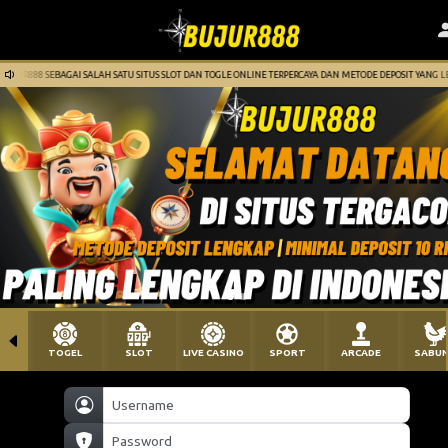
UR888 SEBAGAI SALAH SATU SITUS SLOT DAN TOGLE ONLINE TERPERCAYA DAN METODE DEPOSIT YANG LENG
TOGEL
SLOT
LIVE CASINO
SPORT
ARCADE
SABU