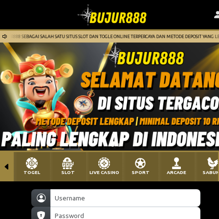
UR888 SEBAGAI SALAH SATU SITUS SLOT DAN TOGLE ONLINE TERPERCAYA DAN METODE DEPOSIT YANG LENG
TOGEL
SLOT
LIVE CASINO
SPORT
ARCADE
SABU