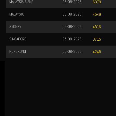
MALAYSIA SIANG
06-08-2026
6379
MALAYSIA
06-08-2026
4549
SYDNEY
06-08-2026
4816
SINGAPORE
05-08-2026
0715
HONGKONG
05-08-2026
4245