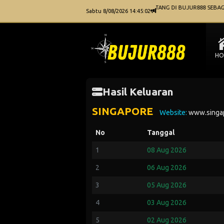
SELAMAT DATANG DI BUJUR888 SEBAGAI SA
Sabtu 8/08/2026 14:45:03
HO
Hasil Keluaran
SINGAPORE
Website:
www.singa
No
Tanggal
1
08 Aug 2026
2
06 Aug 2026
3
05 Aug 2026
4
03 Aug 2026
5
02 Aug 2026