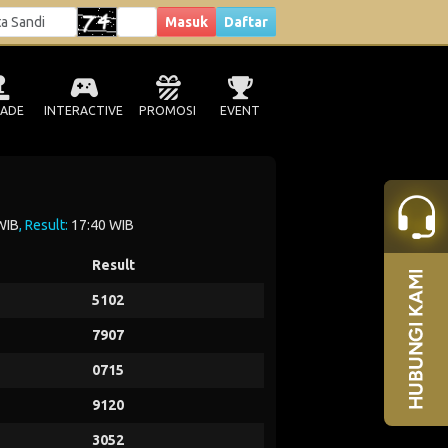
ENGKAP. GAPAI JUTAAN RUPIAH HANYA DENGAN MODAL KECIL DISINI !!!
Masuk
Daftar
ADE
INTERACTIVE
PROMOSI
EVENT
WIB
, Result:
17:40 WIB
Result
5102
7907
0715
9120
3052