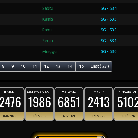
Sabtu
SG - 534
Kamis
SG - 533
Rabu
SG - 532
Senin
SG - 531
Minggu
SG - 530
8
9
10
11
12
13
14
15
Last ( 53 )
HK SIANG
MALAYSIA SIANG
MALAYSIA
SYDNEY
SINGAPORE
2476
1986
6851
2413
510
8/8/2026
8/8/2026
8/8/2026
8/8/2026
8/8/2026