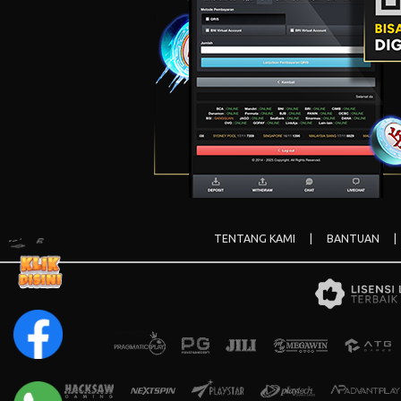
TENTANG KAMI
|
BANTUAN
|