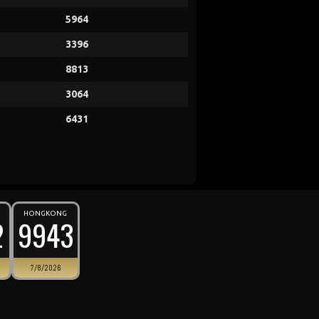
5964
3396
8813
3064
6431
HONGKONG
2
9943
7/8/2026